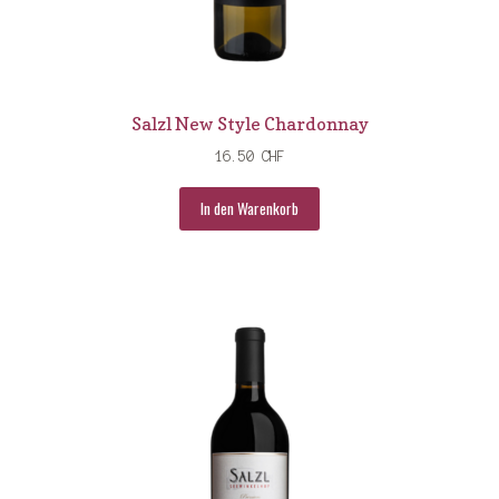
Keringer
Marc Weiss
Salzl New Style Chardonnay
Markus Schneider
16.50
CHF
Quinta do Quetztal
In den Warenkorb
Quinta Sardonia
Roberto Sarotto
Rocche dei Manzoni
Salzl
Tenuta Sant’Antonio
Von Salis