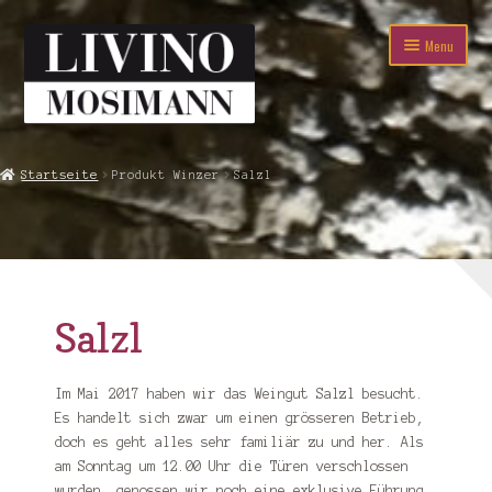
Skip
Skip
Menu
to
to
navigation
content
Startseite
Startseite
Produkt Winzer
Salzl
Expand
Shop
child
menu
% Angebote %
Expand
Winzer
child
Salzl
menu
Aia Vecchia
Im Mai 2017 haben wir das Weingut Salzl besucht.
Barão & Borge
Es handelt sich zwar um einen grösseren Betrieb,
doch es geht alles sehr familiär zu und her. Als
Belfiore
am Sonntag um 12.00 Uhr die Türen verschlossen
wurden, genossen wir noch eine exklusive Führung