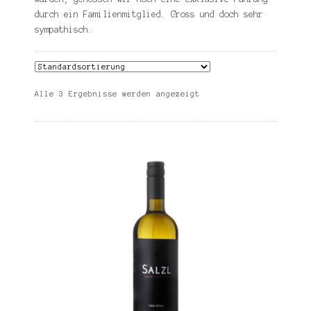
Bodegas Arzuaga
durch ein Familienmitglied. Gross und doch sehr
sympathisch.
Bodegas y Viñedos Sotero Pintado
Chasa de Capol
Alle 3 Ergebnisse werden angezeigt
Chateau de Praz
Dominik Benz
Elio Perrone
Forteto della Luja
Giuseppe Negro
Hereus de Riba
Jerry Lohr Winery