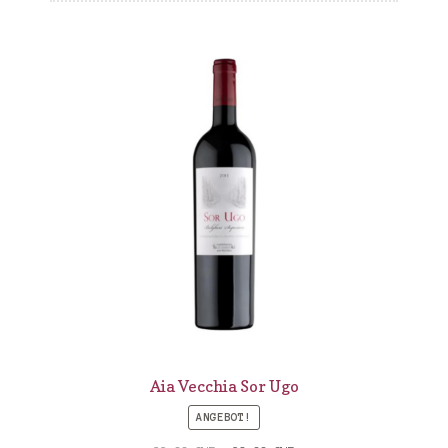
Bodegas Arzuaga
Bodegas y Viñedos Sotero Pintado
Chasa de Capol
Chateau de Praz
Dominik Benz
Elio Perrone
Forteto della Luja
Giuseppe Negro
Hereus de Riba
Aia Vecchia Sor Ugo
ANGEBOT!
Jerry Lohr Winery