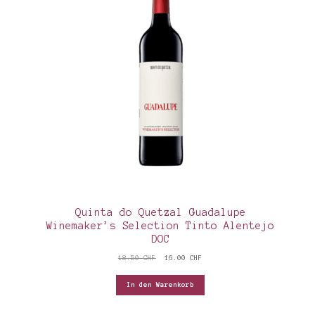
Quinta do Quetzal Guadalupe
Winemaker’s Selection Tinto Alentejo
DOC
Ursprünglicher
Aktueller
18.50
CHF
16.00
CHF
Preis
Preis
war:
ist:
In den Warenkorb
18.50 CHF
16.00 CHF.