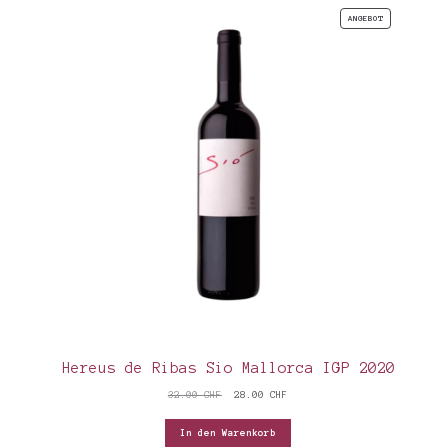
PRODUKT
ANGEBOT
IM
ANGEBOT
Hereus de Ribas Sio Mallorca IGP 2020
Ursprünglicher
Aktueller
32.00
CHF
28.00
CHF
Preis
Preis
war:
ist:
In den Warenkorb
32.00 CHF
28.00 CHF.