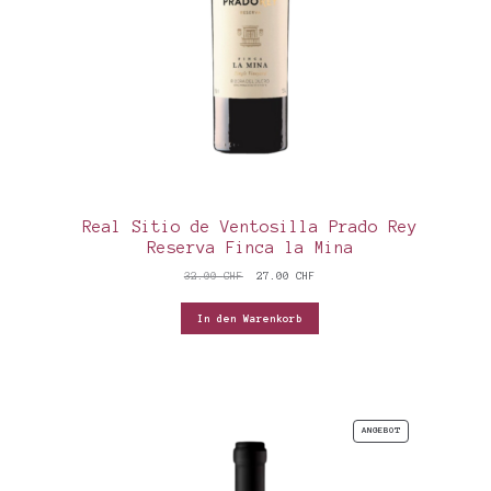
Real Sitio de Ventosilla Prado Rey
Reserva Finca la Mina
Ursprünglicher
Aktueller
32.00
CHF
27.00
CHF
Preis
Preis
war:
ist:
In den Warenkorb
32.00 CHF
27.00 CHF.
PRODUKT
ANGEBOT
IM
ANGEBOT