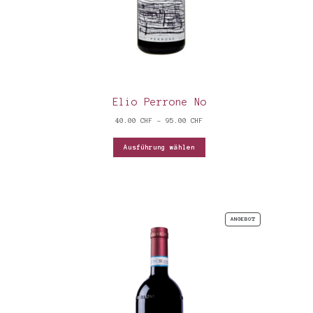
Elio Perrone No
Preisspanne:
40.00
CHF
–
95.00
CHF
40.00 CHF
bis
Ausführung wählen
95.00 CHF
PRODUKT
ANGEBOT
IM
ANGEBOT