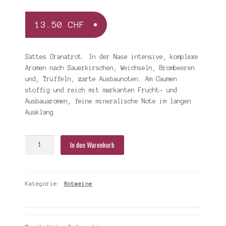
13.50
CHF
Sattes Granatrot. In der Nase intensive, komplexe
Aromen nach Sauerkirschen, Weichseln, Brombeeren
und, Trüffeln, zarte Ausbaunoten. Am Gaumen
stoffig und reich mit markanten Frucht- und
Ausbauaromen, feine mineralische Note im langen
Ausklang.
Roberto
In den Warenkorb
Sarotto
Nebbiolo
Nativo
Kategorie:
Rotweine
Menge