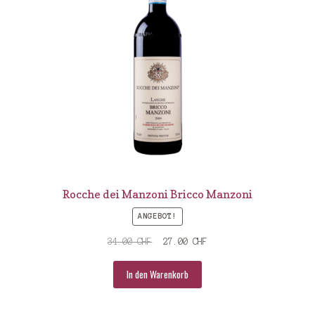
Rocche dei Manzoni Bricco Manzoni
ANGEBOT!
Ursprünglicher
Aktueller
34.00
CHF
27.00
CHF
Preis
Preis
war:
ist:
In den Warenkorb
34.00 CHF
27.00 CHF.