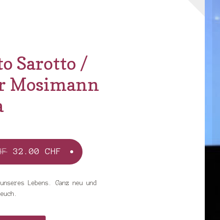
o Sarotto /
r Mosimann
a
Ursprünglicher
Aktueller
HF
32.00
CHF
Preis
Preis
war:
ist:
 unseres Lebens. Ganz neu und
 euch.
36.00 CHF
32.00 CHF.