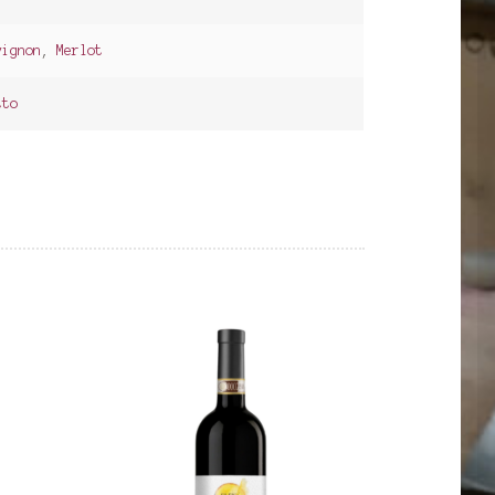
vignon
,
Merlot
tto