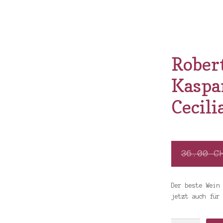
Robert
Kaspa
Cecili
36.00
C
Der beste Wein
jetzt auch für