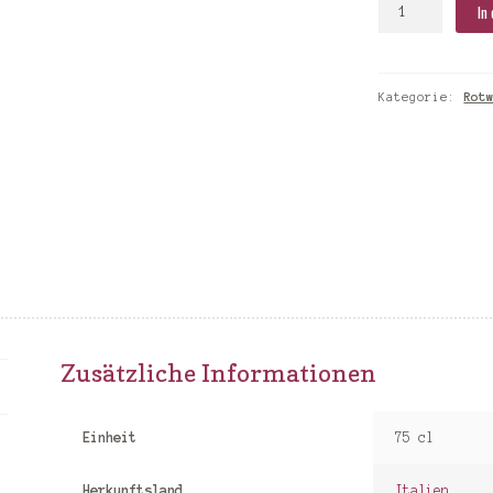
Roberto
In
Sarotto
/
Kaspar
Kategorie:
Rot
Mosimann
Cecilia
Menge
Zusätzliche Informationen
Einheit
75 cl
Herkunftsland
Italien